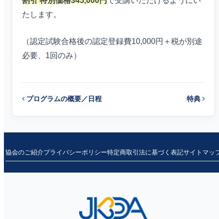
割引 特別価格345,000円
で受講いただけるようにい
たします。
（認定試験合格後の認定登録費10,000円＋税が別途
必要、1回のみ）
プログラムの概要／日程
特典
投
稿
ナ
協会のご紹介
プライバシーポリシー
特定商取引法に基づく表記
サイトマッ
ビ
ゲ
ー
シ