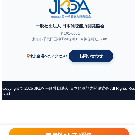
一般社団法人 日本傾聴能力開発協会
〒101-0051
東京都千代田区神田神保町1-64 神保町ビル305
ネットラジオ
お問い合わせ
東京会場へのアクセス
Copyright © 2026 JKDA 一般社団法人 日本傾聴能力開発協会 All Rights Res
rved.
無料メルマガ登録