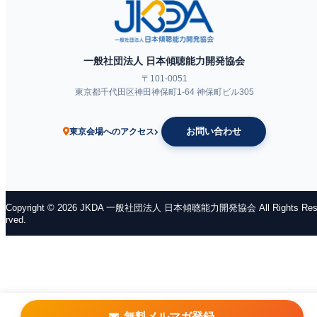
一般社団法人 日本傾聴能力開発協会
〒101-0051
東京都千代田区神田神保町1-64 神保町ビル305
ネットラジオ
お問い合わせ
東京会場へのアクセス
Copyright © 2026 JKDA 一般社団法人 日本傾聴能力開発協会 All Rights Res
rved.
無料メルマガ登録