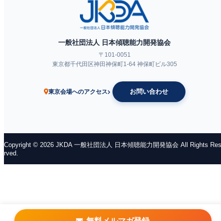
一般社団法人 日本傾聴能力開発協会
〒101-0051
東京都千代田区神田神保町1-64 神保町ビル305
ネットラジオ
お問い合わせ
東京会場へのアクセス
Copyright © 2026 JKDA 一般社団法人 日本傾聴能力開発協会 All Rights Res
rved.
無料メルマガ登録