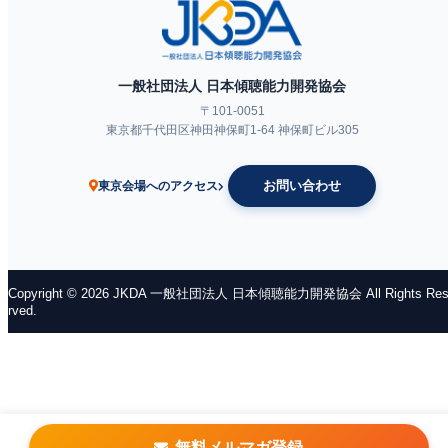
一般社団法人 日本傾聴能力開発協会
〒101-0051
東京都千代田区神田神保町1-64 神保町ビル305
ネットラジオ
お問い合わせ
東京会場へのアクセス
Copyright © 2026 JKDA 一般社団法人 日本傾聴能力開発協会 All Rights Res
rved.
無料メルマガ登録