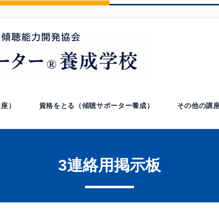
講座）
資格をとる（傾聴サポーター養成）
その他の講
3連絡用掲示板