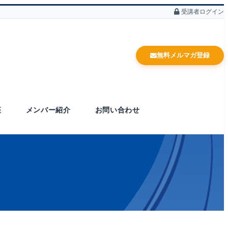
受講者ログイン
無料メルマガ登録
座
メンバー紹介
お問い合わせ