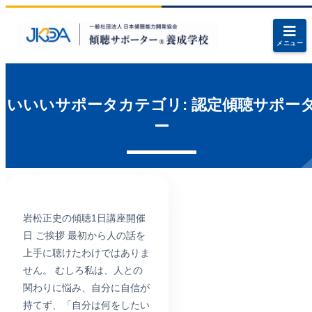
メニュー
いいいサポータカテゴリ:
認定傾聴サポー
ー
岩松正史の傾聴1日講座開催
日 ご挨拶 最初から人の話を
上手に聴けたわけではありま
せん。 むしろ私は、人との
関わりに悩み、自分に自信が
持てず、「自分は何をしたい