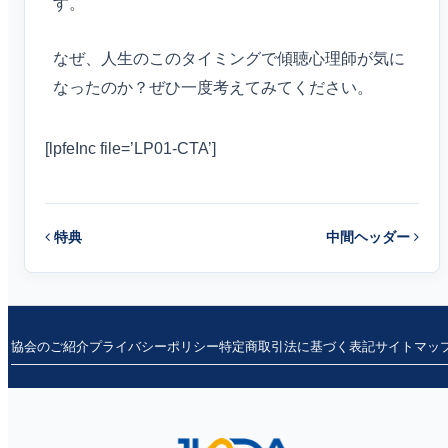
す。
なぜ、人生のこのタイミングで傾聴心理師が気に
なったのか？ぜひ一度考えてみてください。
[lpfeInc file=’LP01-CTA’]
特典
中間ヘッダー
投
稿
ナ
協会のご紹介
プライバシーポリシー
特定商取引法に基づく表記
サイトマッ
ビ
ゲ
ー